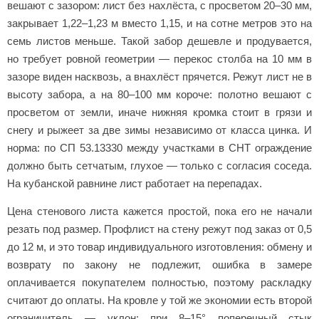
вешают с зазором: лист без нахлёста, с просветом 20–30 мм,
закрывает 1,22–1,23 м вместо 1,15, и на сотне метров это на
семь листов меньше. Такой забор дешевле и продувается,
но требует ровной геометрии — перекос столба на 10 мм в
зазоре виден насквозь, а внахлёст прячется. Режут лист не в
высоту забора, а на 80–100 мм короче: полотно вешают с
просветом от земли, иначе нижняя кромка стоит в грязи и
снегу и рыжеет за две зимы независимо от класса цинка. И
норма: по СП 53.13330 между участками в СНТ ограждение
должно быть сетчатым, глухое — только с согласия соседа.
На кубанской равнине лист работает на перепадах.
Цена стенового листа кажется простой, пока его не начали
резать под размер. Профлист на стену режут под заказ от 0,5
до 12 м, и это товар индивидуального изготовления: обмену и
возврату по закону не подлежит, ошибка в замере
оплачивается покупателем полностью, поэтому раскладку
считают до оплаты. На кровле у той же экономии есть второй
ограничитель — уклон: при 8–15° поперечный стык