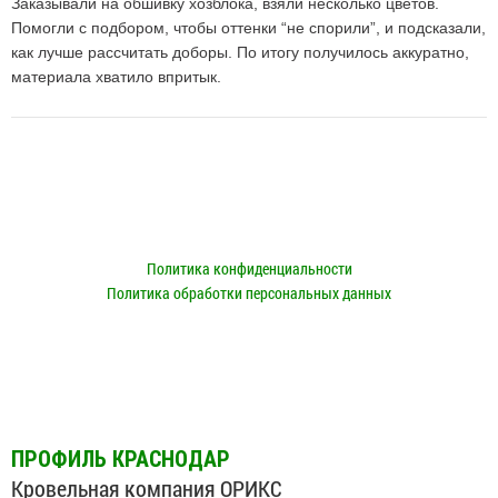
Заказывали на обшивку хозблока, взяли несколько цветов.
Помогли с подбором, чтобы оттенки “не спорили”, и подсказали,
как лучше рассчитать доборы. По итогу получилось аккуратно,
материала хватило впритык.
Сайт носит исключительно информационный характер. Опубликованная информация ни при каких
условиях не является публичной офертой, определяемой положениями пункта 2 статьи 437 ГК РФ.
* С 1 сентября 2023 г. действуют изменения в ГОСТ Р 58153-2018 и ГОСТ Р 59288-2020.
Металлочерепицей считается продукция толщиной не менее 0.5 мм. Изделия
толщиной 0.3–0.49 мм на сайте обозначаются как «Профильный металл».
Политика конфиденциальности
Политика обработки персональных данных
© 2013—
2026
«Кровельная компания ОРИКС»
ПРОФИЛЬ КРАСНОДАР
Кровельная компания ОРИКС