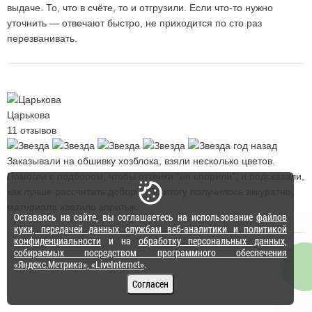
выдаче. То, что в счёте, то и отгрузили. Если что-то нужно
уточнить — отвечают быстро, не приходится по сто раз
перезванивать.
Царькова
11 отзывов
год назад
Заказывали на обшивку хозблока, взяли несколько цветов.
Помогли с подбором, чтобы оттенки “не спорили”, и подсказали,
как лучше рассчитать доборы. По итогу получилось аккуратно,
материала хватило впритык.
Оставаясь на сайте, вы соглашаетесь на использование
файлов
куки, передачей данных службам веб-аналитики и политикой
конфиденциальности
и на
обработку персональных данных,
собираемых посредством программного обеспечения
«Яндекс.Метрика», «LiveInternet»
.
Сайт носит исключительно информационный характер. Опубликованная информация ни при каких
условиях не является публичной офертой, определяемой положениями пункта 2 статьи 437 ГК РФ.
Согласен
* С 1 сентября 2023 г. действуют изменения в ГОСТ Р 58153-2018 и ГОСТ Р 59288-2020.
Металлочерепицей считается продукция толщиной не менее 0.5 мм. Изделия
толщиной 0.3–0.49 мм на сайте обозначаются как «Профильный металл».