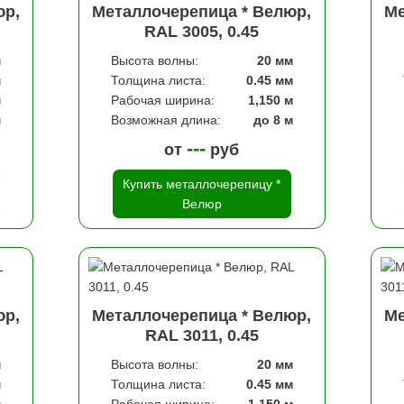
юр,
Металлочерепица * Велюр,
Ме
RAL 3005, 0.45
м
Высота волны:
20 мм
м
Толщина листа:
0.45 мм
м
Рабочая ширина:
1,150 м
м
Возможная длина:
до 8 м
---
от
руб
Купить металлочерепицу *
Велюр
юр,
Металлочерепица * Велюр,
Ме
RAL 3011, 0.45
м
Высота волны:
20 мм
м
Толщина листа:
0.45 мм