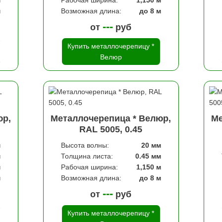
м
Рабочая ширина:
1,150 м
м
Возможная длина:
до 8 м
---
от
руб
Купить металлочерепицу *
Велюр
юр,
Металлочерепица * Велюр,
Ме
RAL 5005, 0.45
м
Высота волны:
20 мм
м
Толщина листа:
0.45 мм
м
Рабочая ширина:
1,150 м
м
Возможная длина:
до 8 м
---
от
руб
Купить металлочерепицу *