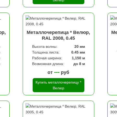
Велюр
юр,
Металлочерепица * Велюр,
Ме
RAL 2008, 0.45
м
Высота волны:
20 мм
м
Толщина листа:
0.45 мм
м
Рабочая ширина:
1,150 м
м
Возможная длина:
до 8 м
---
от
руб
Купить металлочерепицу *
Велюр