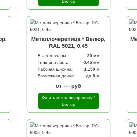
Велюр
юр,
Металлочерепица * Велюр,
Ме
RAL 5021, 0.45
м
Высота волны:
20 мм
м
Толщина листа:
0.45 мм
м
Рабочая ширина:
1,150 м
м
Возможная длина:
до 8 м
---
от
руб
Купить металлочерепицу *
Велюр