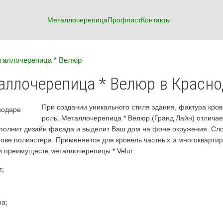
Металлочерепица
Профлист
Контакты
таллочерепица * Велюр
аллочерепица * Велюр в Красно
При создании уникального стиля здания, фактура кро
роль. Металлочерепица * Велюр (Гранд Лайн) отлича
полнит дизайн фасада и выделит Ваш дом на фоне окружения. Слой
нове полиэстера. Применяется для кровель частных и многокварт
и преимуществ металлочерепицы * Velur:
я;
ра;