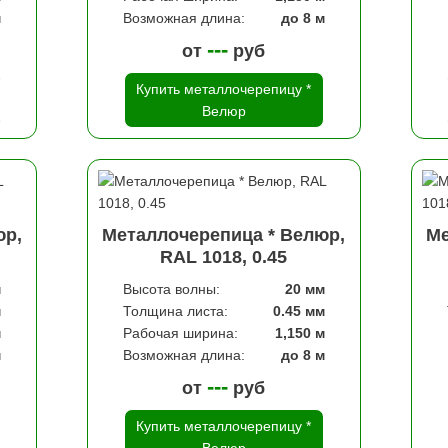
м
Возможная длина:
до 8 м
---
от
руб
Купить металлочерепицу *
Велюр
юр,
Металлочерепица * Велюр,
Ме
RAL 1018, 0.45
м
Высота волны:
20 мм
м
Толщина листа:
0.45 мм
м
Рабочая ширина:
1,150 м
м
Возможная длина:
до 8 м
---
от
руб
Купить металлочерепицу *