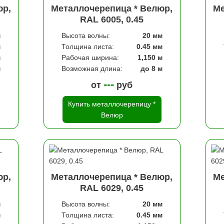
юр,
Металлочерепица * Велюр,
Ме
RAL 6005, 0.45
м
Высота волны:
20 мм
м
Толщина листа:
0.45 мм
м
Рабочая ширина:
1,150 м
м
Возможная длина:
до 8 м
---
от
руб
Купить металлочерепицу *
Велюр
юр,
Металлочерепица * Велюр,
Ме
RAL 6029, 0.45
м
Высота волны:
20 мм
м
Толщина листа:
0.45 мм