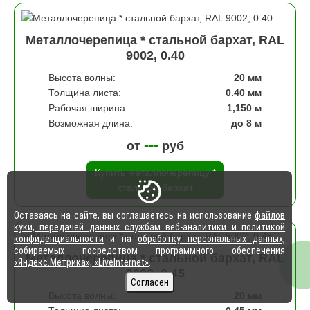
Металлочерепица * стальной бархат, RAL
9002, 0.40
Высота волны:
20 мм
Толщина листа:
0.40 мм
Рабочая ширина:
1,150 м
Возможная длина:
до 8 м
---
от
руб
Купить металлочерепицу *
стальной бархат
Оставаясь на сайте, вы соглашаетесь на использование
файлов
куки, передачей данных службам веб-аналитики и политикой
конфиденциальности
и на
обработку персональных данных,
собираемых посредством программного обеспечения
Металлочерепица * стальной бархат, RAL
«Яндекс.Метрика», «LiveInternet»
.
9002, 0.45
Согласен
Высота волны:
20 мм