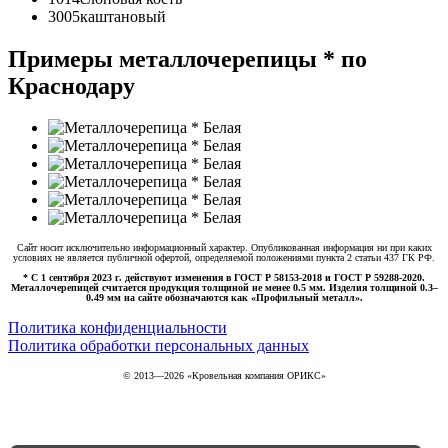
3005
каштановый
Примеры металлочерепицы * по
Краснодару
Сайт носит исключительно информационный характер. Опубликованная информация ни при каких
условиях не является публичной офертой, определяемой положениями пункта 2 статьи 437 ГК РФ.
* С 1 сентября 2023 г. действуют изменения в ГОСТ Р 58153-2018 и ГОСТ Р 59288-2020.
Металлочерепицей считается продукция толщиной не менее 0.5 мм. Изделия толщиной 0.3–
0.49 мм на сайте обозначаются как «Профильный металл».
Политика конфиденциальности
Политика обработки персональных данных
© 2013—
2026
«Кровельная компания ОРИКС»