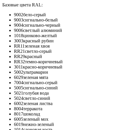
Базовые цвета RAL:
9002
бело-серый
9003
сигнально-белый
9004
сигнально-черный
9006
светлый алюминий
1018
цинково-желтый
3003
красный рубин
RR11
зеленая хвоя
RR21
светло-серый
RR29
красный
RR32
темно-коричневый
3011
красно-коричневый
5002
ультрамарин
6029
зеленая мята
7004
сигнально-серый
5005
сигнально-синий
5021
голубая вода
5024
светло-синий
6002
зеленая листва
8004
терракота
8017
шоколад
6005
зеленый мох
6019
нежно-зеленый
1014
слоновая кость